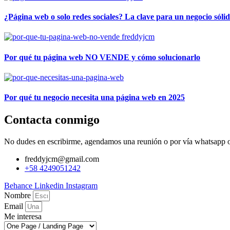
¿Página web o solo redes sociales? La clave para un negocio sólid
Por qué tu página web NO VENDE y cómo solucionarlo
Por qué tu negocio necesita una página web en 2025
Contacta conmigo
No dudes en escribirme, agendamos una reunión o por vía whatsapp o 
freddyjcm@gmail.com
+58 4249051242
Behance
Linkedin
Instagram
Nombre
Email
Me interesa