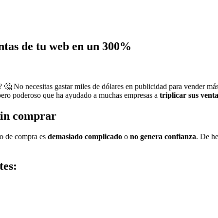
entas de tu web en un 300%
es? 🤔 No necesitas gastar miles de dólares en publicidad para vender m
e pero poderoso que ha ayudado a muchas empresas a
triplicar sus vent
sin comprar
eso de compra es
demasiado complicado
o
no genera confianza
. De h
tes: