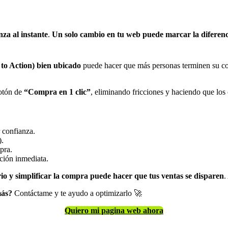
nza al instante
.
Un solo cambio en tu web puede marcar la diferenc
to Action) bien ubicado
puede hacer que más personas terminen su c
otón de
“Compra en 1 clic”
, eliminando fricciones y haciendo que los 
 confianza.
).
pra.
cción inmediata.
io y simplificar la compra puede hacer que tus ventas se disparen
.
más?
Contáctame y te ayudo a optimizarlo 🚀
Quiero mi pagina web ahora